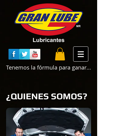
Tenemos la fórmula para ganar...
¿QUIENES SOMOS?