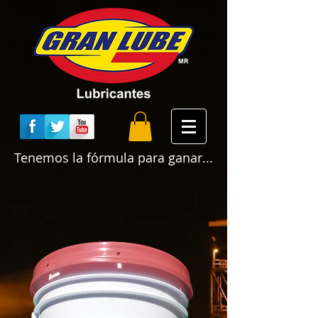
Tenemos la fórmula para ganar...