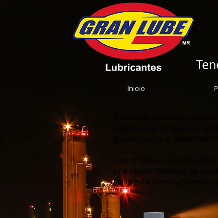
Ten
Inicio
P
Dentro de nuestros servicio
vírgenes nacionales e import
garantizando el desempeño 
Comercializamos diferentes 
una mayor variedad de produ
las regulaciones y normas vi