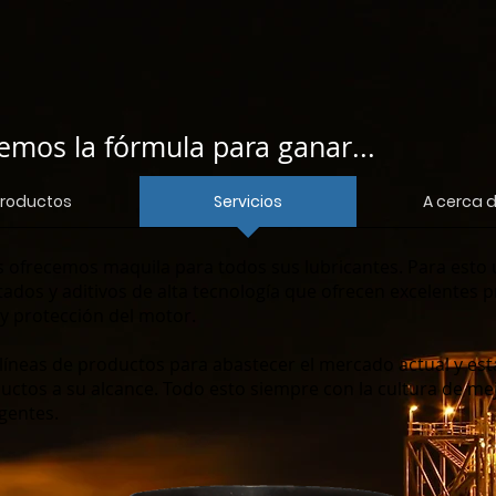
emos la fórmula para ganar...
roductos
Servicios
A cerca 
s ofrecemos maquila para todos sus lubricantes. Para esto u
ados y aditivos de alta tecnología que ofrecen excelentes 
y protección del motor.
líneas de productos para abastecer el mercado actual y es
ctos a su alcance. Todo esto siempre con la cultura de mej
gentes.