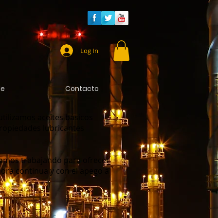
Log In
de
Contacto
tilizamos aceites básicos
propiedades lubricantes
tamos trabajando para ofrecer
ora continua y con el apego a