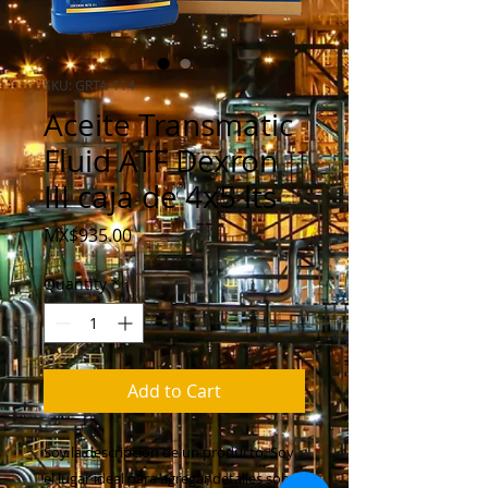
SKU: GRTA-114
Aceite Transmatic
Fluid ATF Dexron
III caja de 4x5 lts
Price
MX$935.00
Quantity
*
Add to Cart
Soy la descripción de un producto. Soy 
el lugar ideal para agregar detalles sobre 